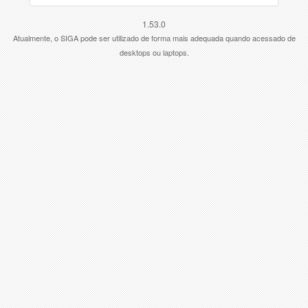
1.53.0
Atualmente, o SIGA pode ser utilizado de forma mais adequada quando acessado de
desktops ou laptops.